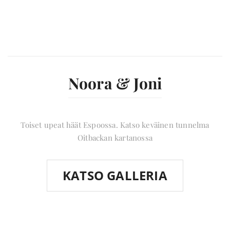
Noora & Joni
Toiset upeat häät Espoossa. Katso keväinen tunnelma
Oitbackan kartanossa
KATSO GALLERIA