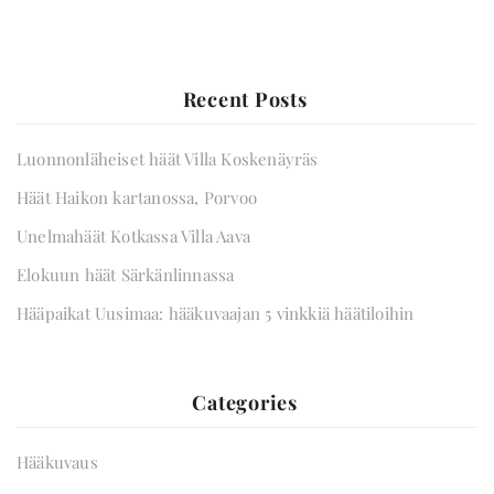
Recent Posts
Luonnonläheiset häät Villa Koskenäyräs
Häät Haikon kartanossa, Porvoo
Unelmahäät Kotkassa Villa Aava
Elokuun häät Särkänlinnassa
Hääpaikat Uusimaa: hääkuvaajan 5 vinkkiä häätiloihin
Katia Himanen photography © 2026. Development
with love.
Categories
OTA YHTEYTTÄ
Hääkuvaus