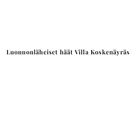
Luonnonläheiset häät Villa Koskenäyräs