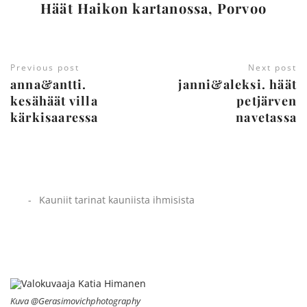
Häät Haikon kartanossa, Porvoo
Previous post
Next post
anna&antti.
janni&aleksi. häät
kesähäät villa
petjärven
kärkisaaressa
navetassa
Kauniit tarinat kauniista ihmisista
Kuva @Gerasimovichphotography