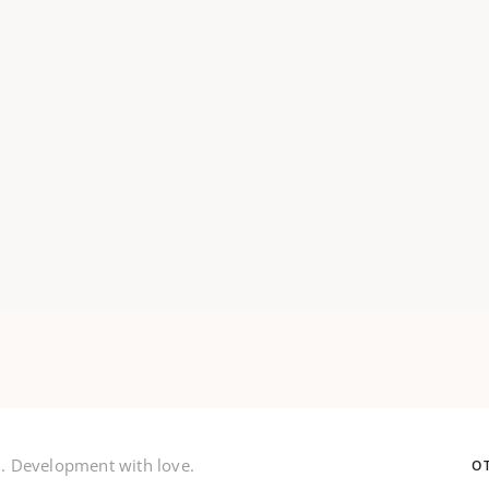
Load More
. Development with love.
O