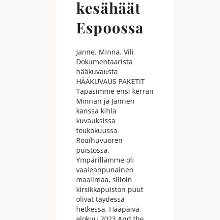
kesähäät
Espoossa
Janne. Minna. Vili
Dokumentaarista
hääkuvausta
HÄÄKUVAUS PAKETIT
Tapasimme ensi kerran
Minnan ja Jannen
kanssa kihla
kuvauksissa
toukokuussa
Rouíhuvuoren
puistossa.
Ympärillämme oli
vaaleanpunainen
maailmaa, silloin
kirsikkapuiston puut
olivat täydessä
hetkessä. Hääpäivä,
elokuu 2023 And the