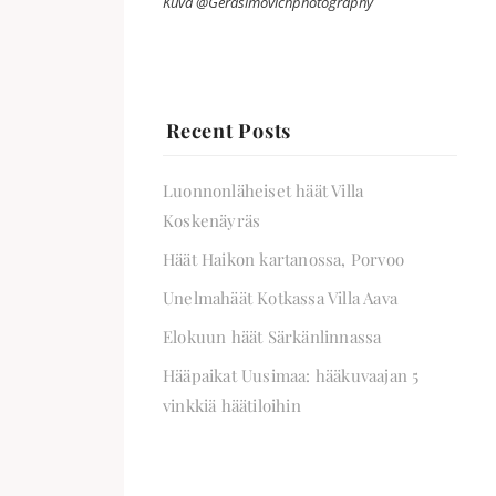
Kuva @Gerasimovichphotography
Recent Posts
Luonnonläheiset häät Villa
Koskenäyräs
Häät Haikon kartanossa, Porvoo
Unelmahäät Kotkassa Villa Aava
Elokuun häät Särkänlinnassa
Hääpaikat Uusimaa: hääkuvaajan 5
vinkkiä häätiloihin