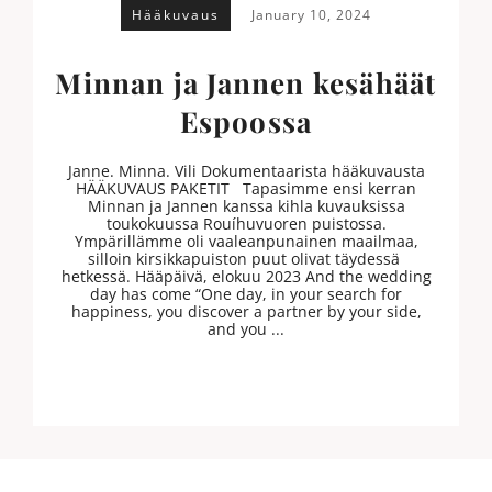
Hääkuvaus
January 10, 2024
Minnan ja Jannen kesähäät
Espoossa
Janne. Minna. Vili Dokumentaarista hääkuvausta
HÄÄKUVAUS PAKETIT Tapasimme ensi kerran
Minnan ja Jannen kanssa kihla kuvauksissa
toukokuussa Rouíhuvuoren puistossa.
Ympärillämme oli vaaleanpunainen maailmaa,
silloin kirsikkapuiston puut olivat täydessä
hetkessä. Hääpäivä, elokuu 2023 And the wedding
day has come “One day, in your search for
happiness, you discover a partner by your side,
and you ...