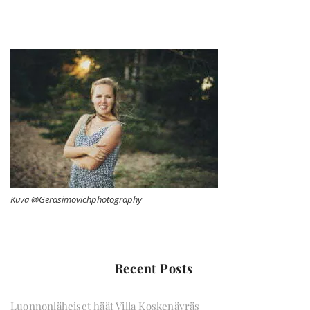
Kuva @Gerasimovichphotography
Recent Posts
Luonnonläheiset häät Villa Koskenäyräs