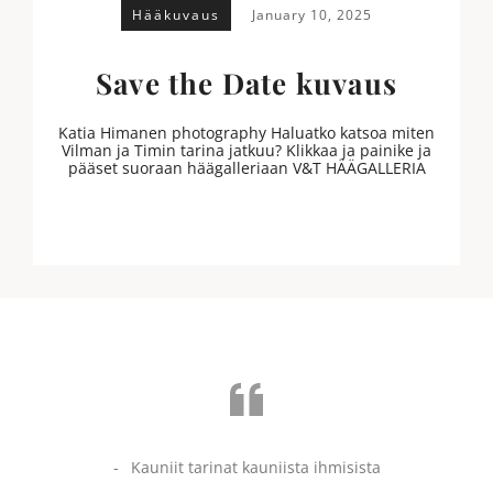
Hääkuvaus
January 10, 2025
Save the Date kuvaus
Katia Himanen photography Haluatko katsoa miten
Vilman ja Timin tarina jatkuu? Klikkaa ja painike ja
pääset suoraan häägalleriaan V&T HÄÄGALLERIA
Kauniit tarinat kauniista ihmisista