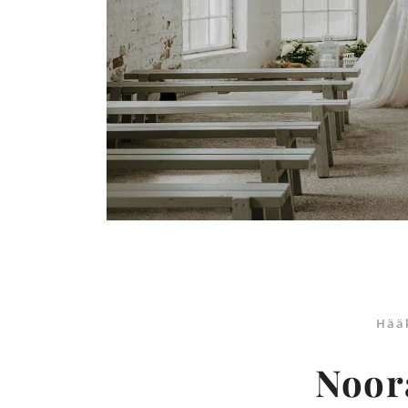
Hää
Noora