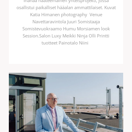
Ihanaa hääteemainen yhteisprojekti, jossa
osallistui paikalliset hääalan ammattilaiset. Kuvat
Katia Himanen photography Venue
Navettaravintola Juuri Somistaaja
Somistevuokraamo Humu Morsiamen look
Session.Salon Luxy Meikki Ninja Olli Printti
tuotteet Painotalo Niini