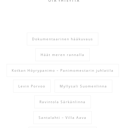
OTA YHTEYTTÄ
Dokumentaarinen hääkuvaus
Häät meren rannalla
Kotkan Höyrypanimo – Panimomestarin juhlatila
Levin Porvoo
Myllysali Suomenlinna
Ravintola Särkänlinna
Santalahti – Villa Aava