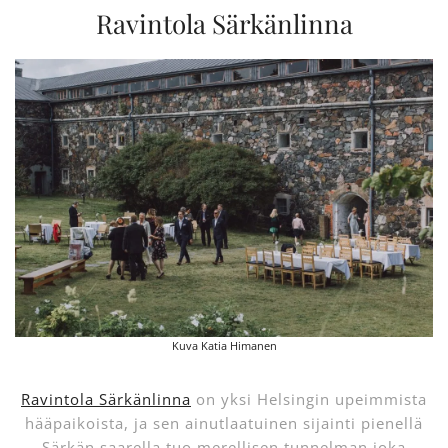
Ravintola Särkänlinna
Kuva Katia Himanen
Ravintola Särkänlinna
on yksi Helsingin upeimmista
hääpaikoista, ja sen ainutlaatuinen sijainti pienellä
Särkän saarella tuo merellisen tunnelman joka