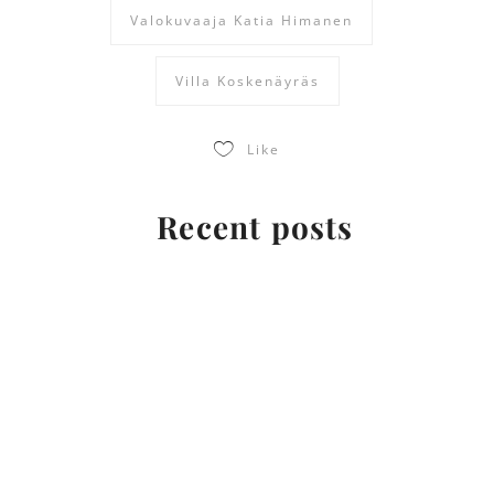
Valokuvaaja Katia Himanen
Villa Koskenäyräs
Like
Recent posts