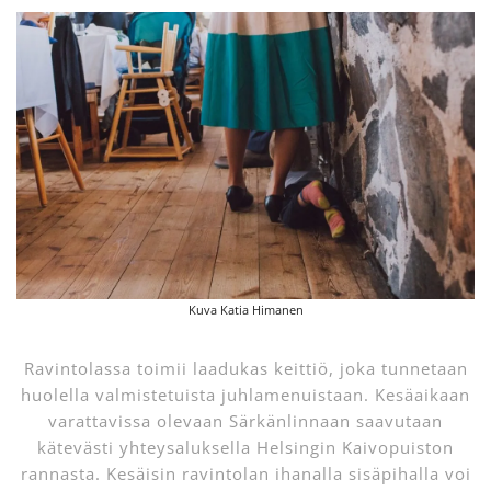
Kuva Katia Himanen
Ravintolassa toimii laadukas keittiö, joka tunnetaan
huolella valmistetuista juhlamenuistaan. Kesäaikaan
varattavissa olevaan Särkänlinnaan saavutaan
kätevästi yhteysaluksella Helsingin Kaivopuiston
rannasta. Kesäisin ravintolan ihanalla sisäpihalla voi