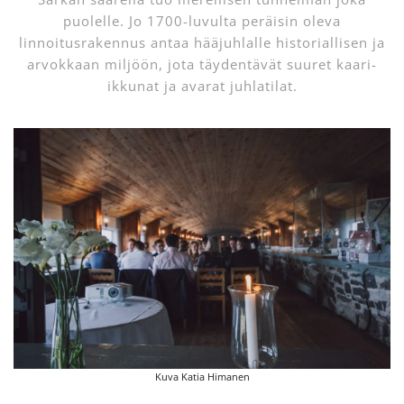
puolelle. Jo 1700-luvulta peräisin oleva
linnoitusrakennus antaa hääjuhlalle historiallisen ja
arvokkaan miljöön, jota täydentävät suuret kaari-
ikkunat ja avarat juhlatilat.
Kuva Katia Himanen