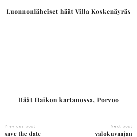
Luonnonläheiset häät Villa Koskenäyräs
Häät Haikon kartanossa, Porvoo
Previous post
Next post
save the date
valokuvaajan