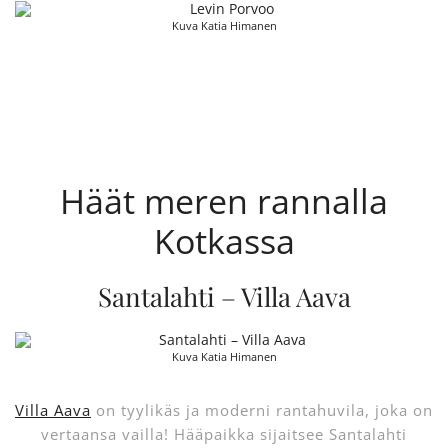
Kuva Katia Himanen
Häät meren rannalla
Kotkassa
Santalahti – Villa Aava
Kuva Katia Himanen
Villa Aava
on tyylikäs ja moderni rantahuvila, joka on
vertaansa vailla! Hääpaikka sijaitsee Santalahti