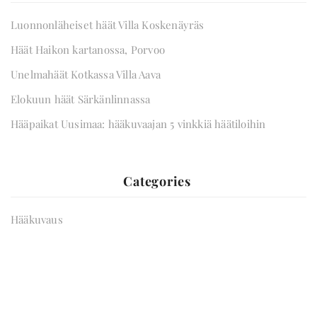
Luonnonläheiset häät Villa Koskenäyräs
Häät Haikon kartanossa, Porvoo
Unelmahäät Kotkassa Villa Aava
Elokuun häät Särkänlinnassa
Hääpaikat Uusimaa: hääkuvaajan 5 vinkkiä häätiloihin
Categories
Hääkuvaus