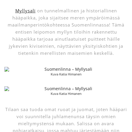
Myllysali
on tunnelmallinen ja historiallinen
hääpaikka, joka sijaitsee meren ympäröimässä
maailmanperintökohteessa Suomenlinnassa! Tämä
entisen leipomon myllyn tiloihin rakennettu
hääpaikka tarjoaa ainutlaatuiset puitteet häille
jykevien kiviseinien, näyttävien yksityiskohtien ja
tietenkin merellisten maisemien keskellä.
Kuva Katia Himanen
Kuva Katia Himanen
Tilaan saa tuoda omat ruoat ja juomat, joten hääpari
voi suunnitella juhlamenunsa täysin omien
mieltymystensä mukaan. Salissa on avara
pohjaratkaisu, jossa mahtuu järjestämään niin