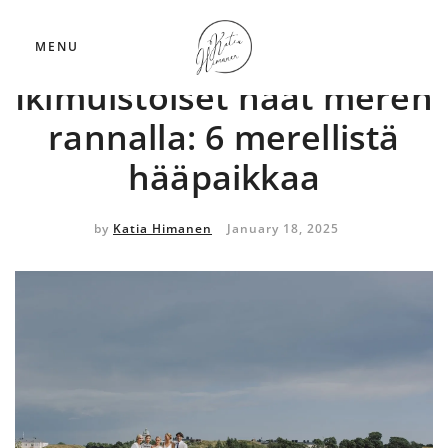
Hääkuvaus
MENU
Ikimuistoiset häät meren
rannalla: 6 merellistä
hääpaikkaa
by
Katia Himanen
January 18, 2025