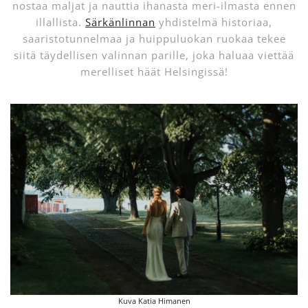
nostaa maljat ja nauttia ihanasta meri-ilmasta ennen
illallista.
Särkänlinnan
yhdistelmä historiaa,
saaristotunnelmaa ja huippuluokan ruokaa tekee
siitä täydellisen valinnan parille, joka haluaa viettää
merelliset häät Helsingissä!
Kuva Katia Himanen