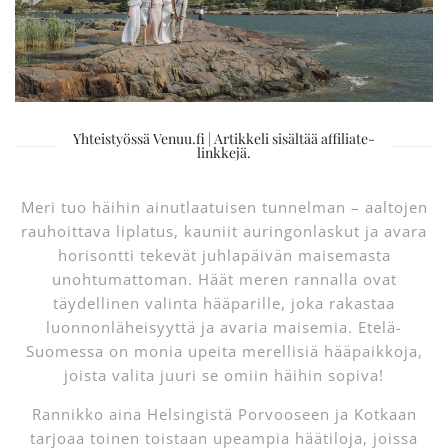
Yhteistyössä Venuu.fi | Artikkeli sisältää affiliate-
linkkejä.
Meri tuo häihin ainutlaatuisen tunnelman – aaltojen
rauhoittava liplatus, kauniit auringonlaskut ja avara
horisontti tekevät juhlapäivän maisemasta
unohtumattoman. Häät meren rannalla ovat
täydellinen valinta hääparille, joka rakastaa
luonnonläheisyyttä ja avaria maisemia. Etelä-
Suomessa on monia upeita merellisiä hääpaikkoja,
joista valita juuri se omiin häihin sopiva!
Rannikko aina Helsingistä Porvooseen ja Kotkaan
tarjoaa toinen toistaan upeampia häätiloja, joissa